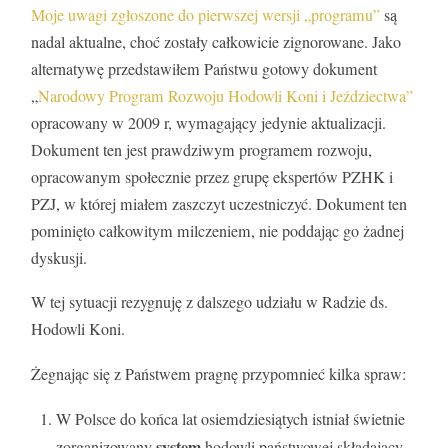
Moje uwagi zgłoszone do pierwszej wersji „programu”
są
nadal aktualne, choć zostały całkowicie zignorowane. Jako
alternatywę przedstawiłem Państwu gotowy dokument
„
Narodowy Program Rozwoju Hodowli Koni i Jeździectwa”
opracowany w 2009 r, wymagający jedynie aktualizacji.
Dokument ten jest prawdziwym programem rozwoju,
opracowanym społecznie przez grupę ekspertów PZHK i
PZJ, w której miałem zaszczyt uczestniczyć. Dokument ten
pominięto całkowitym milczeniem, nie poddając go żadnej
dyskusji.
W tej sytuacji rezygnuję z dalszego udziału w Radzie ds.
Hodowli Koni.
Żegnając się z Państwem pragnę przypomnieć kilka spraw:
W Polsce do końca lat osiemdziesiątych istniał świetnie
system
zorganizowany
hodowli państwowej składający